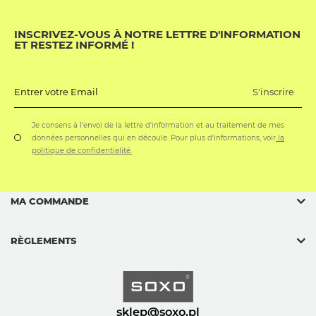
INSCRIVEZ-VOUS À NOTRE LETTRE D'INFORMATION
ET RESTEZ INFORMÉ !
S'inscrire
Entrer votre Email
Je consens à l'envoi de la lettre d'information et au traitement de mes
données personnelles qui en découle. Pour plus d'informations, voir
la
politique de confidentialité.
MA COMMANDE
RÈGLEMENTS
sklep@soxo.pl