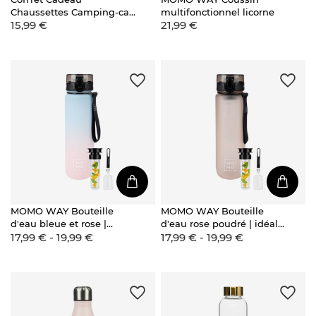
Chaussettes Camping-car
multifonctionnel licorne
15,99 €
21,99 €
+ Mug Thermique
MOMO WAY Bouteille
MOMO WAY Bouteille
d'eau bleue et rose |
d'eau rose poudré | idéale
17,99 € - 19,99 €
17,99 € - 19,99 €
idéale pour les voyages |
pour les voyages | BPA
BPA free | Tritan
free | Tritan