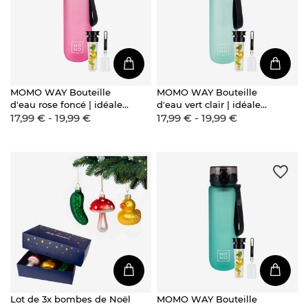
MOMO WAY Bouteille
MOMO WAY Bouteille
d'eau rose foncé | idéale
d'eau vert clair | idéale
17,99 € - 19,99 €
17,99 € - 19,99 €
pour les voyages BPA free
pour les voyages | BPA
| Tritan
free | Tritan
Lot de 3x bombes de Noël
MOMO WAY Bouteille