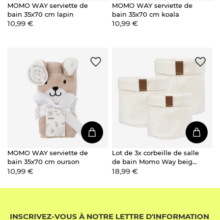
MOMO WAY serviette de
MOMO WAY serviette de
bain 35x70 cm lapin
bain 35x70 cm koala
10,99 €
10,99 €
MOMO WAY serviette de
Lot de 3x corbeille de salle
bain 35x70 cm ourson
de bain Momo Way beige
10,99 €
18,99 €
10/13/16 cm
INSCRIVEZ-VOUS À NOTRE LETTRE D'INFORMATION