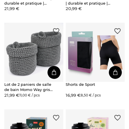
durable et pratique |
| durable et pratique |
21,99 €
20,99 €
Batman
Batman
Lot de 2 paniers de salle
Shorts de Sport
de bain Momo Way gris
21,99 €
16,99 €
14cm et 17cm
11,00 € / pcs
8,50 € / pcs