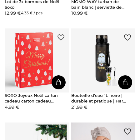
Lot de 3x bombes de Noël
MOMO WAY turban de
Soxo
bain blanc | serviette de
12,99 €
10,99 €
bain
4,33 € / pcs
SOXO Joyeux Noël carton
Bouteille d'eau 1L noire |
cadeau carton cadeau
durable et pratique | Harry
4,99 €
21,99 €
emballage vacances de
Potter
Noël 6