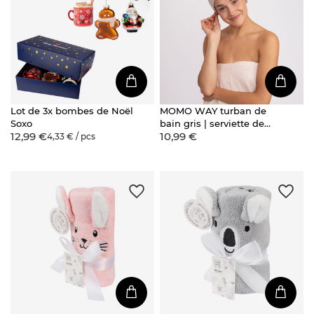
Lot de 3x bombes de Noël
MOMO WAY turban de
Soxo
bain gris | serviette de
12,99 €
10,99 €
bain
4,33 € / pcs