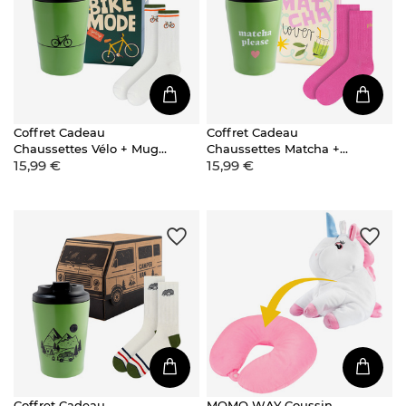
Coffret Cadeau
Coffret Cadeau
Chaussettes Vélo + Mug
Chaussettes Matcha +
15,99 €
15,99 €
Thermique
Mug Thermique
Coffret Cadeau
MOMO WAY Coussin