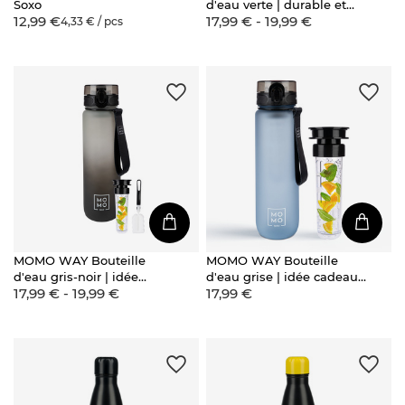
Soxo
d'eau verte | durable et
12,99 €
17,99 € - 19,99 €
pratique | BPA free |
4,33 € / pcs
Tritan
MOMO WAY Bouteille
MOMO WAY Bouteille
d'eau gris-noir | idée
d'eau grise | idée cadeau |
17,99 € - 19,99 €
17,99 €
cadeau | BPA free | Tritan
BPA free | Tritan