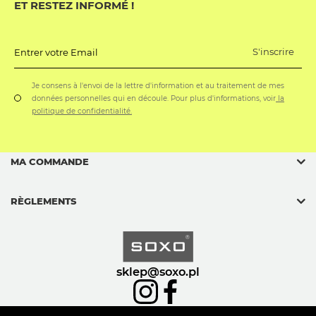
ET RESTEZ INFORMÉ !
S'inscrire
Entrer votre Email
Je consens à l'envoi de la lettre d'information et au traitement de mes
données personnelles qui en découle. Pour plus d'informations, voir
la
politique de confidentialité.
MA COMMANDE
RÈGLEMENTS
sklep@soxo.pl