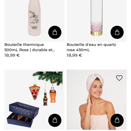
Bouteille thermique
Bouteille d'eau en quartz
500mL Rose | durable et
rose 450mL
18,99 €
18,99 €
pratique | Warner Bros |
Bugs Bunny