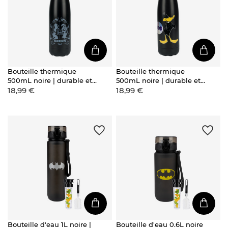
Bouteille thermique
Bouteille thermique
500mL noire | durable et
500mL noire | durable et
18,99 €
18,99 €
pratique | Harry Potter |
pratique | Warner Bros |
Poudlard
Daffy
Bouteille d'eau 1L noire |
Bouteille d'eau 0.6L noire