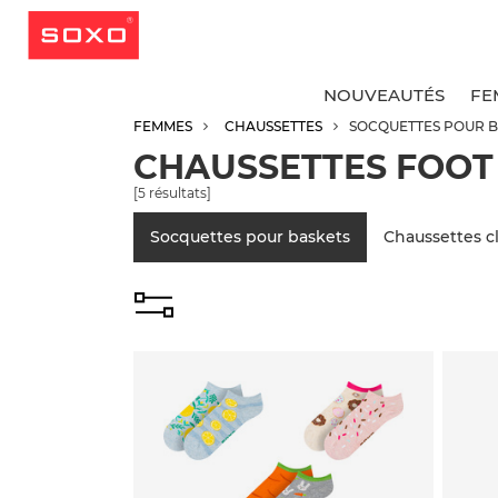
NOUVEAUTÉS
FE
FEMMES
CHAUSSETTES
SOCQUETTES POUR B
CHAUSSETTES FOOT
v
v
v
v
[
5
résultats]
S
C
C
C
Socquettes pour baskets
Chaussettes c
C
S
C
C
S