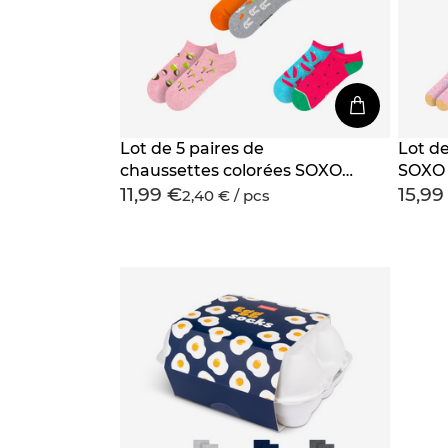
Lot de 5 paires de
Lot d
chaussettes colorées SOXO
SOXO 
11,99 €
15,99
pour femmes
boîte
2,40 € / pcs