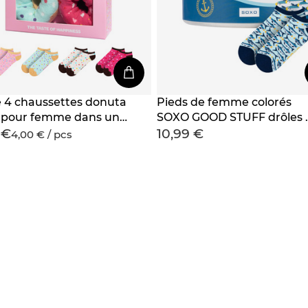
e 4 chaussettes donuta
Pieds de femme colorés
pour femme dans une
SOXO GOOD STUFF drôles 
 €
10,99 €
sardines dans une boîte
4,00 € / pcs
pour un cadeau