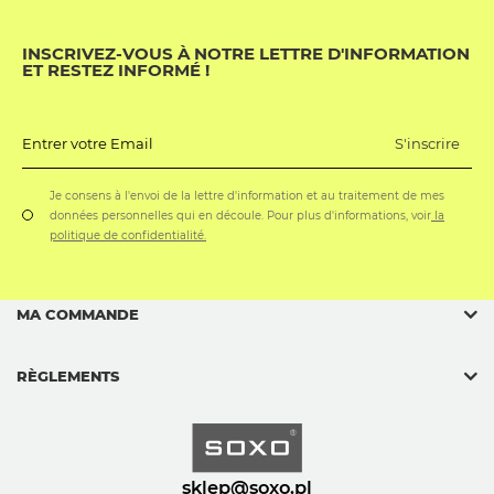
INSCRIVEZ-VOUS À NOTRE LETTRE D'INFORMATION
ET RESTEZ INFORMÉ !
S'inscrire
Entrer votre Email
Je consens à l'envoi de la lettre d'information et au traitement de mes
données personnelles qui en découle. Pour plus d'informations, voir
la
politique de confidentialité.
MA COMMANDE
RÈGLEMENTS
sklep@soxo.pl