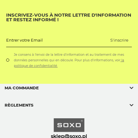
INSCRIVEZ-VOUS À NOTRE LETTRE D'INFORMATION
ET RESTEZ INFORMÉ !
S'inscrire
Entrer votre Email
Je consens à l'envoi de la lettre d'information et au traitement de mes
données personnelles qui en découle. Pour plus d'informations, voir
la
politique de confidentialité.
MA COMMANDE
RÈGLEMENTS
sklep@soxo.pl