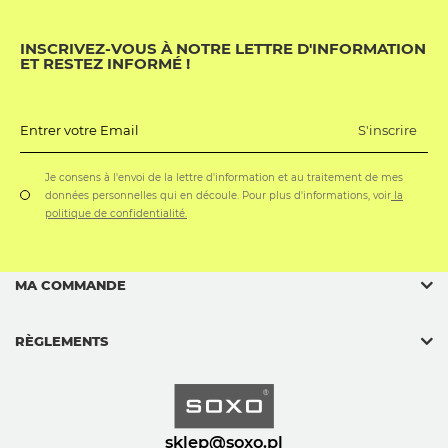
INSCRIVEZ-VOUS À NOTRE LETTRE D'INFORMATION
ET RESTEZ INFORMÉ !
S'inscrire
Entrer votre Email
Je consens à l'envoi de la lettre d'information et au traitement de mes
données personnelles qui en découle. Pour plus d'informations, voir
la
politique de confidentialité.
MA COMMANDE
RÈGLEMENTS
sklep@soxo.pl