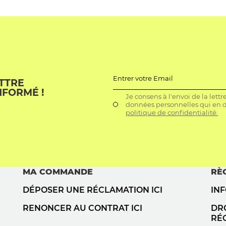
Entrer votre Email
ETTRE
NFORMÉ !
Je consens à l'envoi de la lett
données personnelles qui en dé
politique de confidentialité.
MA COMMANDE
RÈ
DÉPOSER UNE RÉCLAMATION ICI
IN
RENONCER AU CONTRAT ICI
DRO
RÉ