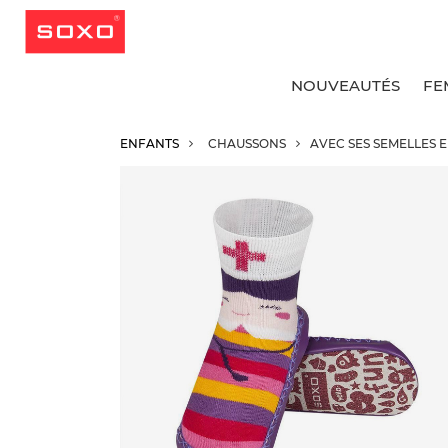
NOUVEAUTÉS
FE
ENFANTS
CHAUSSONS
AVEC SES SEMELLES E
v
v
v
v
S
C
C
C
C
S
C
C
S