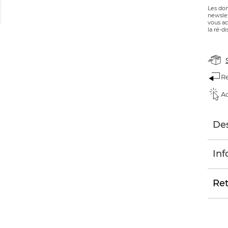
Les don
newslet
vous ac
la ré-di
Re
Ac
Des
Inf
Ret