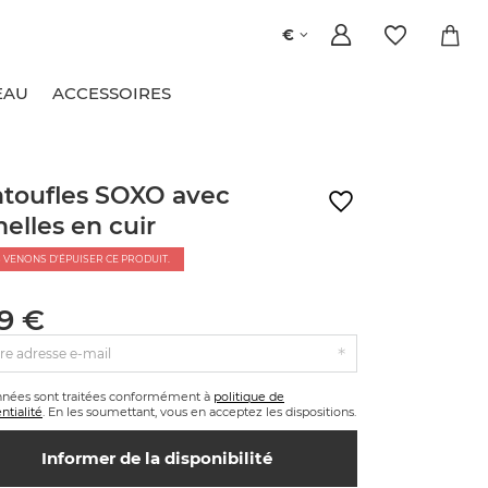
€
EAU
ACCESSOIRES
toufles SOXO avec
elles en cuir
 VENONS D'ÉPUISER CE PRODUIT.
99 €
re adresse e-mail
nnées sont traitées conformément à
politique de
ntialité
. En les soumettant, vous en acceptez les dispositions.
Informer de la disponibilité