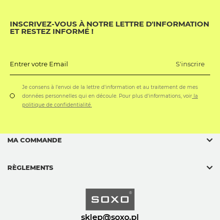
INSCRIVEZ-VOUS À NOTRE LETTRE D'INFORMATION
ET RESTEZ INFORMÉ !
S'inscrire
Entrer votre Email
Je consens à l'envoi de la lettre d'information et au traitement de mes
données personnelles qui en découle. Pour plus d'informations, voir
la
politique de confidentialité.
MA COMMANDE
RÈGLEMENTS
sklep@soxo.pl