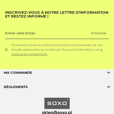
INSCRIVEZ-VOUS À NOTRE LETTRE D'INFORMATION
ET RESTEZ INFORMÉ !
S'inscrire
Entrer votre Email
Je consens à l'envoi de la lettre d'information et au traitement de mes
données personnelles qui en découle. Pour plus d'informations, voir
la
politique de confidentialité.
MA COMMANDE
RÈGLEMENTS
sklep@soxo.pl