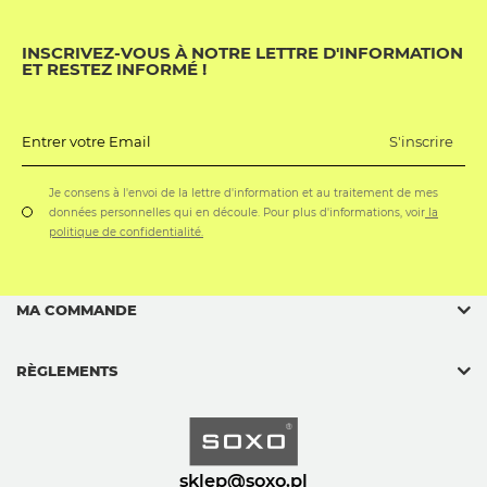
INSCRIVEZ-VOUS À NOTRE LETTRE D'INFORMATION
ET RESTEZ INFORMÉ !
S'inscrire
Entrer votre Email
Je consens à l'envoi de la lettre d'information et au traitement de mes
données personnelles qui en découle. Pour plus d'informations, voir
la
politique de confidentialité.
MA COMMANDE
RÈGLEMENTS
sklep@soxo.pl