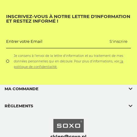
INSCRIVEZ-VOUS À NOTRE LETTRE D'INFORMATION
ET RESTEZ INFORMÉ !
S'inscrire
Entrer votre Email
Je consens à l'envoi de la lettre d'information et au traitement de mes
données personnelles qui en découle. Pour plus d'informations, voir
la
politique de confidentialité.
MA COMMANDE
RÈGLEMENTS
sklep@soxo.pl