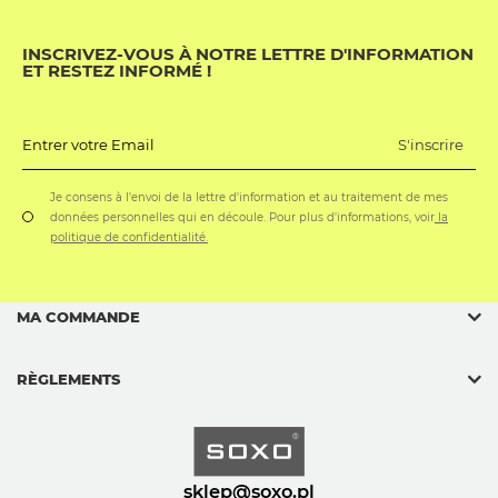
INSCRIVEZ-VOUS À NOTRE LETTRE D'INFORMATION
ET RESTEZ INFORMÉ !
S'inscrire
Entrer votre Email
Je consens à l'envoi de la lettre d'information et au traitement de mes
données personnelles qui en découle. Pour plus d'informations, voir
la
politique de confidentialité.
MA COMMANDE
RÈGLEMENTS
sklep@soxo.pl