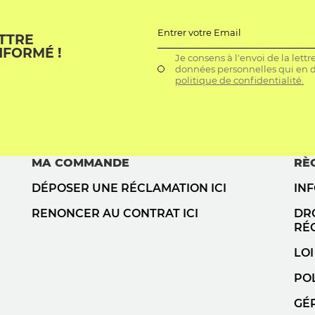
Entrer votre Email
ETTRE
NFORMÉ !
Je consens à l'envoi de la lett
données personnelles qui en dé
politique de confidentialité.
MA COMMANDE
RÈ
DÉPOSER UNE RÉCLAMATION ICI
IN
RENONCER AU CONTRAT ICI
DRO
RÉ
LOI
POL
GÉ