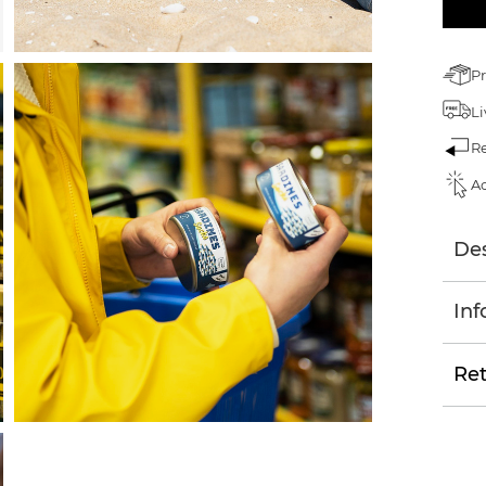
Pr
Li
Re
Ac
Des
Inf
Ret