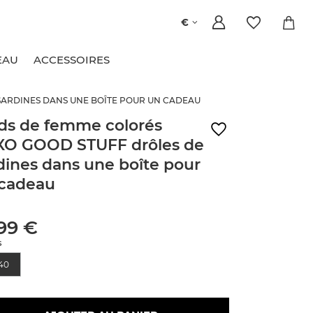
€
EAU
ACCESSOIRES
SARDINES DANS UNE BOÎTE POUR UN CADEAU
ds de femme colorés
O GOOD STUFF drôles de
dines dans une boîte pour
cadeau
,99 €
s
40