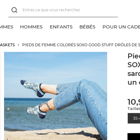
MMES
HOMMES
ENFANTS
BÉBÉS
POUR UN CAD
ASKETS
PIEDS DE FEMME COLORÉS SOXO GOOD STUFF DRÔLES DE 
oir tout
oir tout
oir tout
oir tout
Pie
SOX
ocquettes pour baskets
haussettes classiques
lassique
lassique
sar
haussettes classiques
ocquettes pour baskets
un 
haussettes invisibles
haussettes invisibles
10
ocquettes
Taille
35-