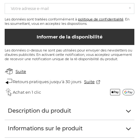
Votre adresse e-mail
Les données sont traitées conformément à
politique de confidentialité
. En
les soumettant, vous en acceptez les dispositions.
Informer de la disponibilité
Les données ci-dessus ne sont pas utilisées pour envoyer des newsletters ou
d'autres publicités. En activant cette notification, vous acceptez uniquement
de recevoir une notification unique de la ré-disponibilité du produit.
Suite
Retours pratiques jusqu'à 30 jours
Suite
Achat en 1 clic
Description du produit
Informations sur le produit