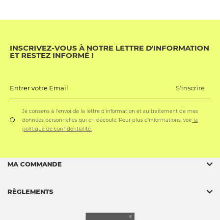
INSCRIVEZ-VOUS À NOTRE LETTRE D'INFORMATION
ET RESTEZ INFORMÉ !
S'inscrire
Entrer votre Email
Je consens à l'envoi de la lettre d'information et au traitement de mes
données personnelles qui en découle. Pour plus d'informations, voir
la
politique de confidentialité.
MA COMMANDE
RÈGLEMENTS