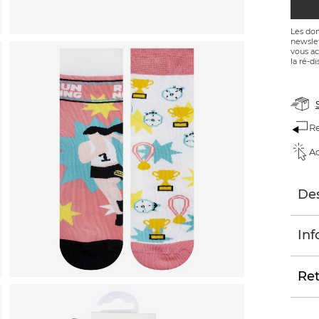
Les don
newslet
vous ac
la ré-di
Re
Ac
Des
Inf
Ret