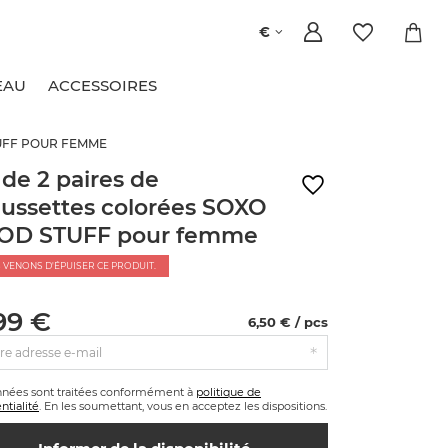
€
EAU
ACCESSOIRES
TUFF POUR FEMME
 de 2 paires de
ussettes colorées SOXO
OD STUFF pour femme
 VENONS D'ÉPUISER CE PRODUIT.
99 €
6,50 € / pcs
re adresse e-mail
nnées sont traitées conformément à
politique de
ntialité
. En les soumettant, vous en acceptez les dispositions.