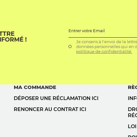
Entrer votre Email
ETTRE
NFORMÉ !
Je consens à l'envoi de la lett
données personnelles qui en dé
politique de confidentialité.
MA COMMANDE
RÈ
DÉPOSER UNE RÉCLAMATION ICI
IN
RENONCER AU CONTRAT ICI
DRO
RÉ
LOI