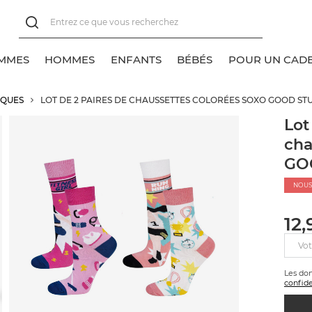
MMES
HOMMES
ENFANTS
BÉBÉS
POUR UN CAD
IQUES
LOT DE 2 PAIRES DE CHAUSSETTES COLORÉES SOXO GOOD S
oir tout
oir tout
oir tout
oir tout
Lot
cha
ocquettes pour baskets
haussettes classiques
lassique
lassique
GO
haussettes classiques
ocquettes pour baskets
NOUS
haussettes invisibles
haussettes invisibles
12,
ocquettes
Vot
Les do
confide