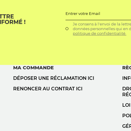
Entrer votre Email
ETTRE
NFORMÉ !
Je consens à l'envoi de la lett
données personnelles qui en dé
politique de confidentialité.
MA COMMANDE
RÈ
DÉPOSER UNE RÉCLAMATION ICI
IN
RENONCER AU CONTRAT ICI
DRO
RÉ
LOI
POL
GÉ