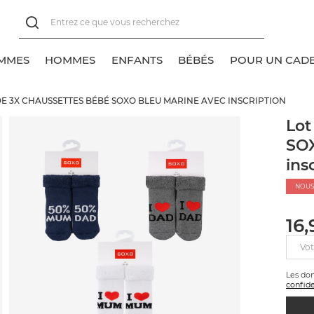
MMES
HOMMES
ENFANTS
BÉBÉS
POUR UN CAD
DE 3X CHAUSSETTES BÉBÉ SOXO BLEU MARINE AVEC INSCRIPTION
oir tout
oir tout
oir tout
oir tout
Lot
SOX
ocquettes pour baskets
haussettes classiques
lassique
lassique
ins
haussettes classiques
ocquettes pour baskets
NOUS
haussettes invisibles
haussettes invisibles
16,
ocquettes
Vot
Les do
confide