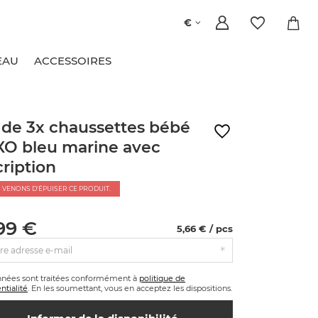
€
EAU
ACCESSOIRES
 de 3x chaussettes bébé
O bleu marine avec
cription
 VENONS D'ÉPUISER CE PRODUIT.
99 €
5,66 € / pcs
re adresse e-mail
nnées sont traitées conformément à
politique de
ntialité
. En les soumettant, vous en acceptez les dispositions.