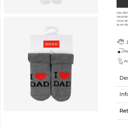
Les don
newslet
vous ac
la ré-di
Re
Ac
Des
Inf
Ret