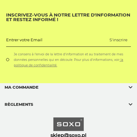
INSCRIVEZ-VOUS À NOTRE LETTRE D'INFORMATION
ET RESTEZ INFORMÉ !
S'inscrire
Entrer votre Email
Je consens à l'envoi de la lettre d'information et au traitement de mes
données personnelles qui en découle. Pour plus d'informations, voir
la
politique de confidentialité.
MA COMMANDE
RÈGLEMENTS
sklep@soxo.pl