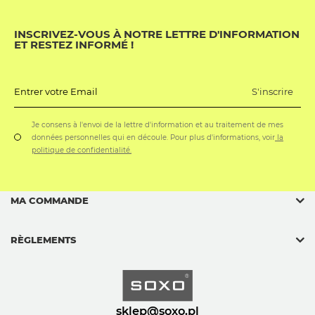
INSCRIVEZ-VOUS À NOTRE LETTRE D'INFORMATION
ET RESTEZ INFORMÉ !
S'inscrire
Entrer votre Email
Je consens à l'envoi de la lettre d'information et au traitement de mes
données personnelles qui en découle. Pour plus d'informations, voir
la
politique de confidentialité.
MA COMMANDE
RÈGLEMENTS
sklep@soxo.pl