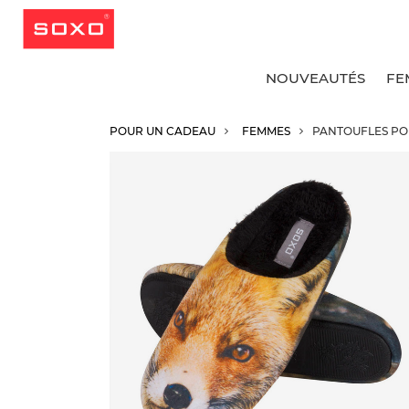
NOUVEAUTÉS
FE
POUR UN CADEAU
FEMMES
PANTOUFLES PO
v
v
v
v
S
C
C
C
C
S
C
C
S