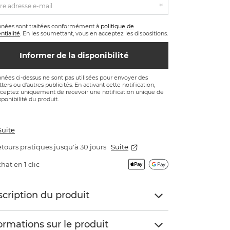
re adresse e-mail
nnées sont traitées conformément à
politique de
ntialité
. En les soumettant, vous en acceptez les dispositions.
Informer de la disponibilité
nées ci-dessus ne sont pas utilisées pour envoyer des
ters ou d'autres publicités. En activant cette notification,
ceptez uniquement de recevoir une notification unique de
sponibilité du produit.
Suite
tours pratiques jusqu'à 30 jours
Suite
hat en 1 clic
cription du produit
ormations sur le produit