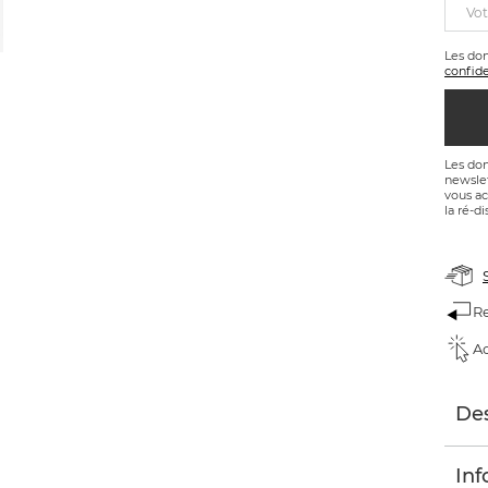
Vot
Les do
confide
Les don
newslet
vous ac
la ré-di
Re
Ac
Des
Inf