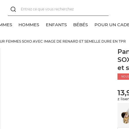
MMES
HOMMES
ENFANTS
BÉBÉS
POUR UN CAD
UR FEMMES SOXO AVEC IMAGE DE RENARD ET SEMELLE DURE EN TPR
oir tout
oir tout
oir tout
oir tout
Pan
SOX
ocquettes pour baskets
haussettes classiques
lassique
lassique
et 
haussettes classiques
ocquettes pour baskets
NOUS
haussettes invisibles
haussettes invisibles
13,
ocquettes
z lis