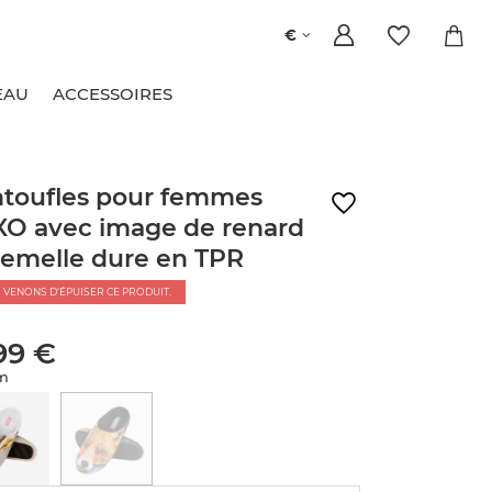
€
EAU
ACCESSOIRES
toufles pour femmes
O avec image de renard
semelle dure en TPR
 VENONS D'ÉPUISER CE PRODUIT.
99 €
em