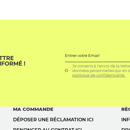
Entrer votre Email
ETTRE
NFORMÉ !
Je consens à l'envoi de la lett
données personnelles qui en dé
politique de confidentialité.
MA COMMANDE
RÈ
DÉPOSER UNE RÉCLAMATION ICI
IN