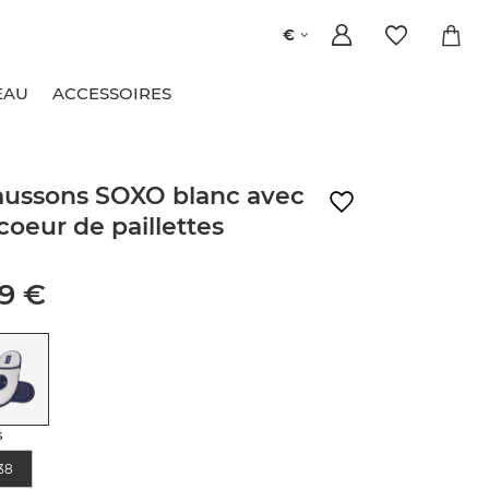
€
EAU
ACCESSOIRES
ussons SOXO blanc avec
coeur de paillettes
99 €
s
38