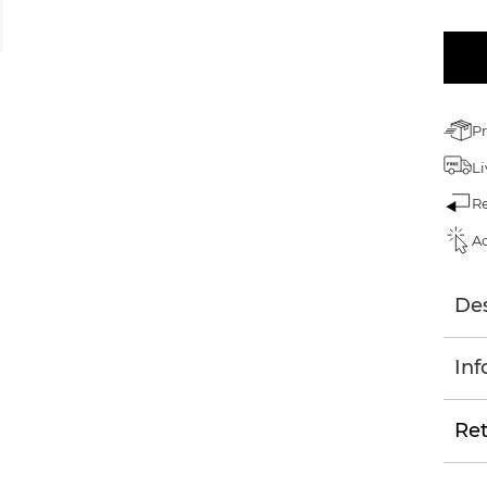
Pr
Li
Re
Ac
Des
Inf
Ret