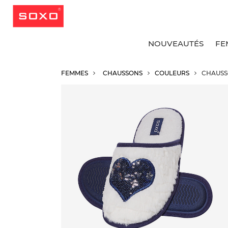
NOUVEAUTÉS
FE
FEMMES
CHAUSSONS
COULEURS
CHAUSS
v
v
v
v
S
C
C
C
C
S
C
C
S