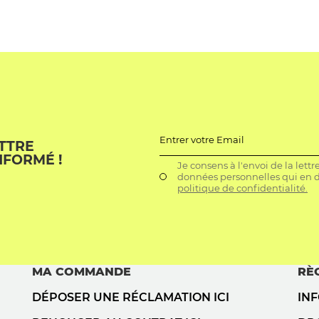
Entrer votre Email
ETTRE
NFORMÉ !
Je consens à l'envoi de la lett
données personnelles qui en dé
politique de confidentialité.
MA COMMANDE
RÈ
DÉPOSER UNE RÉCLAMATION ICI
IN