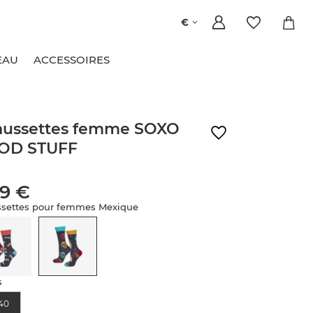
€
EAU
ACCESSOIRES
aussettes femme SOXO
OD STUFF
99 €
settes pour femmes Mexique
s
40