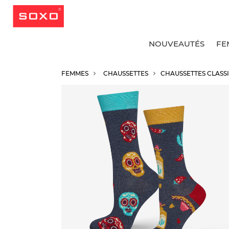
NOUVEAUTÉS
FE
FEMMES
CHAUSSETTES
CHAUSSETTES CLASS
v
v
v
v
S
C
C
C
C
S
C
C
S