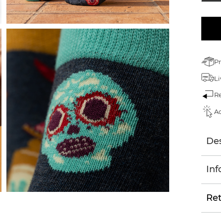
Pr
Li
Re
Ac
Des
Inf
Ret