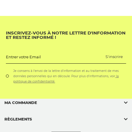
INSCRIVEZ-VOUS À NOTRE LETTRE D'INFORMATION
ET RESTEZ INFORMÉ !
S'inscrire
Entrer votre Email
Je consens à l'envoi de la lettre d'information et au traitement de mes
données personnelles qui en découle. Pour plus d'informations, voir
la
politique de confidentialité.
MA COMMANDE
RÈGLEMENTS