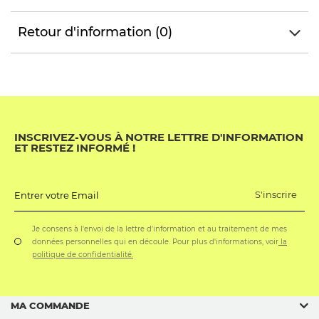
Retour d'information (0)
INSCRIVEZ-VOUS À NOTRE LETTRE D'INFORMATION
ET RESTEZ INFORMÉ !
S'inscrire
Entrer votre Email
Je consens à l'envoi de la lettre d'information et au traitement de mes
données personnelles qui en découle. Pour plus d'informations, voir
la
politique de confidentialité.
MA COMMANDE