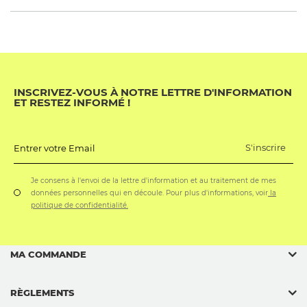
INSCRIVEZ-VOUS À NOTRE LETTRE D'INFORMATION
ET RESTEZ INFORMÉ !
S'inscrire
Entrer votre Email
Je consens à l'envoi de la lettre d'information et au traitement de mes
données personnelles qui en découle. Pour plus d'informations, voir
la
politique de confidentialité.
MA COMMANDE
RÈGLEMENTS