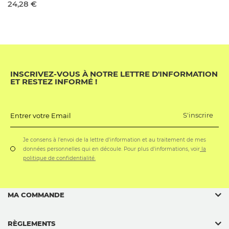
24,28 €
bière en canette
INSCRIVEZ-VOUS À NOTRE LETTRE D'INFORMATION
ET RESTEZ INFORMÉ !
S'inscrire
Entrer votre Email
Je consens à l'envoi de la lettre d'information et au traitement de mes
données personnelles qui en découle. Pour plus d'informations, voir
la
politique de confidentialité.
MA COMMANDE
RÈGLEMENTS