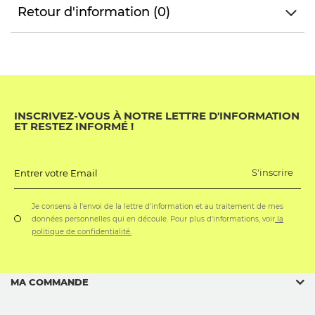
Retour d'information (0)
INSCRIVEZ-VOUS À NOTRE LETTRE D'INFORMATION
ET RESTEZ INFORMÉ !
S'inscrire
Entrer votre Email
Je consens à l'envoi de la lettre d'information et au traitement de mes
données personnelles qui en découle. Pour plus d'informations, voir
la
politique de confidentialité.
MA COMMANDE