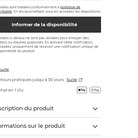
nnées sont traitées conformément à
politique de
ntialité
. En les soumettant, vous en acceptez les dispositions.
Informer de la disponibilité
nées ci-dessus ne sont pas utilisées pour envoyer des
ters ou d'autres publicités. En activant cette notification,
ceptez uniquement de recevoir une notification unique de
sponibilité du produit.
Suite
tours pratiques jusqu'à 30 jours
Suite
hat en 1 clic
cription du produit
ormations sur le produit