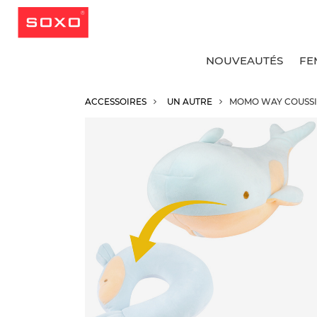
NOUVEAUTÉS
FE
ACCESSOIRES
UN AUTRE
MOMO WAY COUSSI
v
v
v
v
S
C
C
C
C
S
C
C
S