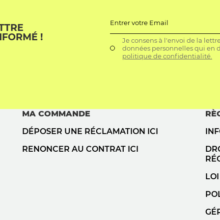
Entrer votre Email
ETTRE
NFORMÉ !
Je consens à l'envoi de la lett
données personnelles qui en dé
politique de confidentialité.
MA COMMANDE
RÈ
DÉPOSER UNE RÉCLAMATION ICI
IN
RENONCER AU CONTRAT ICI
DRO
RÉ
LOI
POL
GÉ