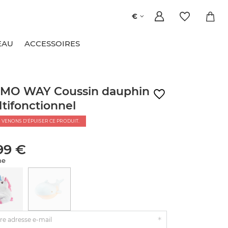
€
EAU
ACCESSOIRES
MO WAY Coussin dauphin
tifonctionnel
 VENONS D'ÉPUISER CE PRODUIT.
99 €
ne
re adresse e-mail