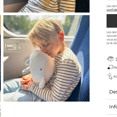
Les do
confide
Les don
newslet
vous ac
la ré-di
Re
Ac
Des
Inf