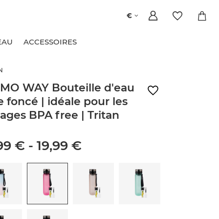
€
EAU
ACCESSOIRES
N
O WAY Bouteille d'eau
e foncé | idéale pour les
ages BPA free | Tritan
99 €
-
19,99 €