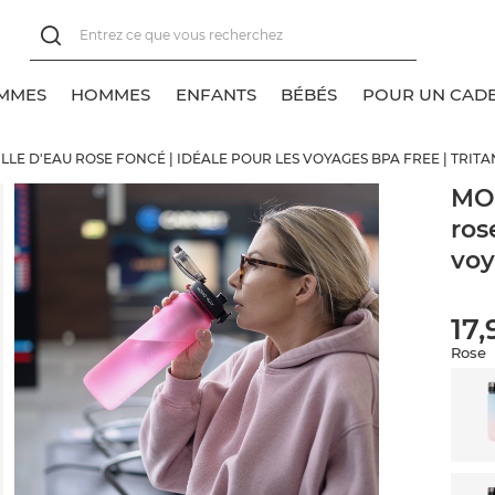
MMES
HOMMES
ENFANTS
BÉBÉS
POUR UN CAD
LE D'EAU ROSE FONCÉ | IDÉALE POUR LES VOYAGES BPA FREE | TRITA
oir tout
oir tout
oir tout
oir tout
MOM
ros
ocquettes pour baskets
haussettes classiques
lassique
lassique
voy
haussettes classiques
ocquettes pour baskets
haussettes invisibles
haussettes invisibles
17,
Rose
ocquettes