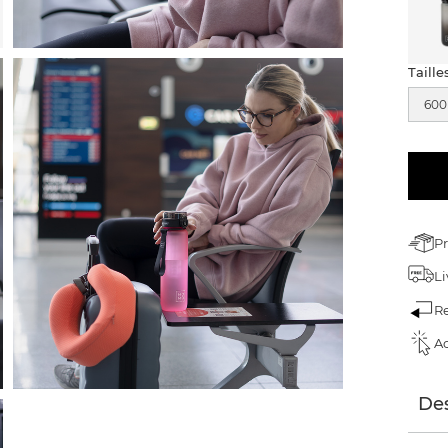
Taille
600
Pr
Li
Re
Ac
Des