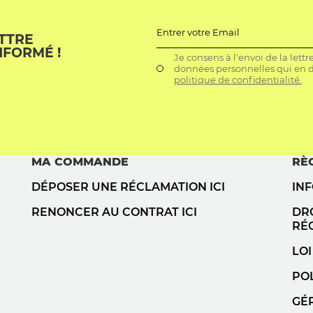
Entrer votre Email
ETTRE
NFORMÉ !
Je consens à l'envoi de la lett
données personnelles qui en dé
politique de confidentialité.
MA COMMANDE
RÈ
DÉPOSER UNE RÉCLAMATION ICI
IN
RENONCER AU CONTRAT ICI
DRO
RÉ
LOI
POL
GÉ