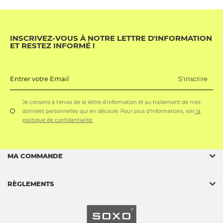
INSCRIVEZ-VOUS À NOTRE LETTRE D'INFORMATION
ET RESTEZ INFORMÉ !
S'inscrire
Entrer votre Email
Je consens à l'envoi de la lettre d'information et au traitement de mes
données personnelles qui en découle. Pour plus d'informations, voir
la
politique de confidentialité.
MA COMMANDE
RÈGLEMENTS