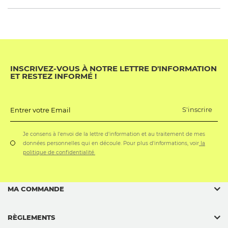
INSCRIVEZ-VOUS À NOTRE LETTRE D'INFORMATION
ET RESTEZ INFORMÉ !
S'inscrire
Entrer votre Email
Je consens à l'envoi de la lettre d'information et au traitement de mes
données personnelles qui en découle. Pour plus d'informations, voir
la
politique de confidentialité.
MA COMMANDE
RÈGLEMENTS