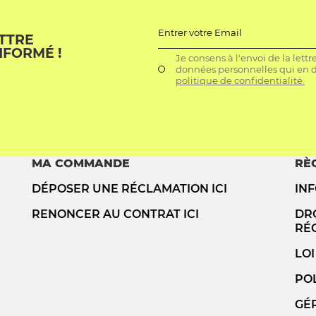
Entrer votre Email
ETTRE
NFORMÉ !
Je consens à l'envoi de la lett
données personnelles qui en dé
politique de confidentialité.
MA COMMANDE
RÈ
DÉPOSER UNE RÉCLAMATION ICI
IN
RENONCER AU CONTRAT ICI
DRO
RÉ
LOI
POL
GÉ