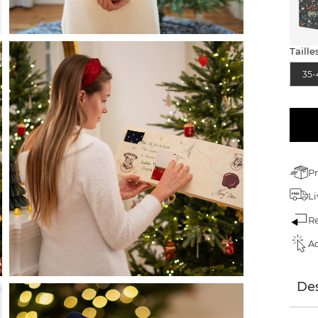
Taille
35-
Pr
Li
Re
Ac
Des