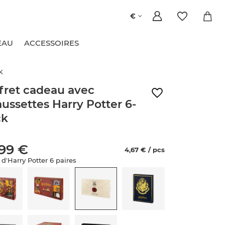
€
EAU
ACCESSOIRES
K
fret cadeau avec
ussettes Harry Potter 6-
ck
,99 €
4,67 € / pcs
 d'Harry Potter 6 paires