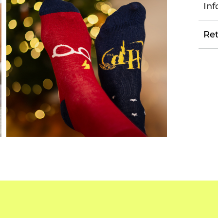
Inf
Ret