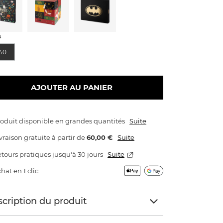
s
40
AJOUTER AU PANIER
oduit disponible en grandes quantités
Suite
vraison gratuite
à partir de
60,00 €
Suite
tours pratiques jusqu'à 30 jours
Suite
hat en 1 clic
cription du produit