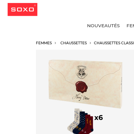
NOUVEAUTÉS
FE
FEMMES
CHAUSSETTES
CHAUSSETTES CLASS
v
v
v
v
S
C
C
C
C
S
C
C
S