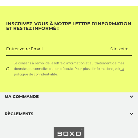
INSCRIVEZ-VOUS À NOTRE LETTRE D'INFORMATION
ET RESTEZ INFORMÉ !
S'inscrire
Entrer votre Email
Je consens à l'envoi de la lettre d'information et au traitement de mes
données personnelles qui en découle. Pour plus d'informations, voir
la
politique de confidentialité.
MA COMMANDE
RÈGLEMENTS