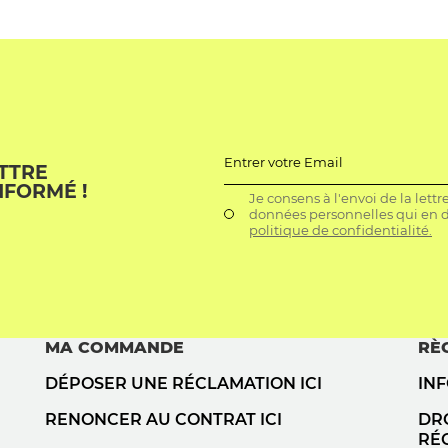
Entrer votre Email
ETTRE
NFORMÉ !
Je consens à l'envoi de la lett
données personnelles qui en dé
politique de confidentialité.
MA COMMANDE
RÈ
DÉPOSER UNE RÉCLAMATION ICI
IN
RENONCER AU CONTRAT ICI
DRO
RÉ