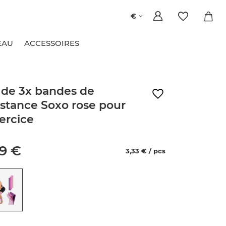
€
EAU
ACCESSOIRES
 de 3x bandes de
istance Soxo rose pour
xercice
99 €
3,33 € / pcs