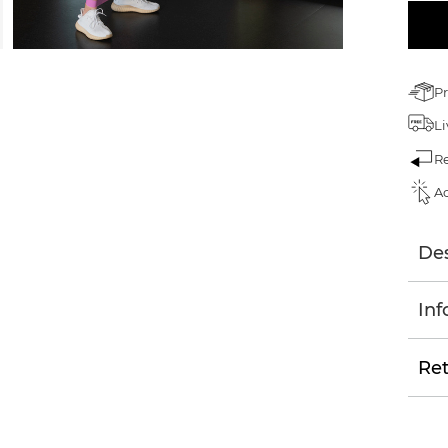
Pr
Li
Re
Ac
Des
Inf
Ret