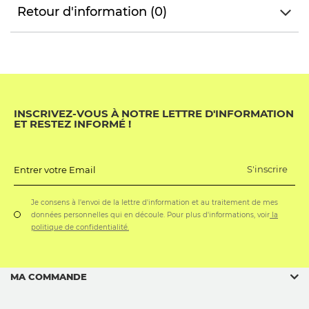
Retour d'information (0)
INSCRIVEZ-VOUS À NOTRE LETTRE D'INFORMATION
ET RESTEZ INFORMÉ !
S'inscrire
Entrer votre Email
Je consens à l'envoi de la lettre d'information et au traitement de mes
données personnelles qui en découle. Pour plus d'informations, voir
la
politique de confidentialité.
MA COMMANDE