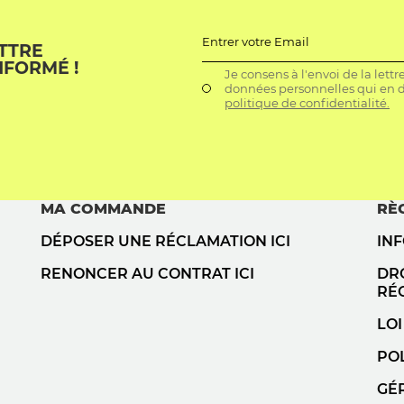
Entrer votre Email
ETTRE
NFORMÉ !
Je consens à l'envoi de la lett
données personnelles qui en dé
politique de confidentialité.
MA COMMANDE
RÈ
DÉPOSER UNE RÉCLAMATION ICI
IN
RENONCER AU CONTRAT ICI
DRO
RÉ
LOI
POL
GÉ