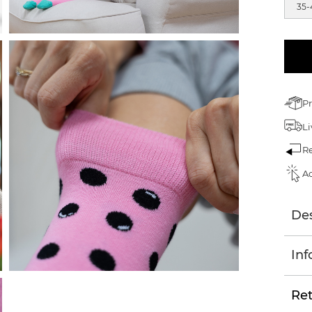
35-
Pr
Li
Re
Ac
Des
Inf
Ret