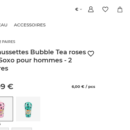
€
EAU
ACCESSOIRES
2 PAIRES
ussettes Bubble Tea roses
Soxo pour hommes - 2
res
99 €
6,00 € / pcs
s