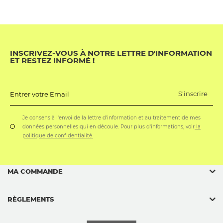
INSCRIVEZ-VOUS À NOTRE LETTRE D'INFORMATION
ET RESTEZ INFORMÉ !
S'inscrire
Entrer votre Email
Je consens à l'envoi de la lettre d'information et au traitement de mes
données personnelles qui en découle. Pour plus d'informations, voir
la
politique de confidentialité.
MA COMMANDE
RÈGLEMENTS