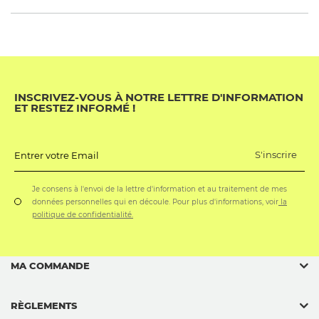
INSCRIVEZ-VOUS À NOTRE LETTRE D'INFORMATION
ET RESTEZ INFORMÉ !
S'inscrire
Entrer votre Email
Je consens à l'envoi de la lettre d'information et au traitement de mes
données personnelles qui en découle. Pour plus d'informations, voir
la
politique de confidentialité.
MA COMMANDE
RÈGLEMENTS