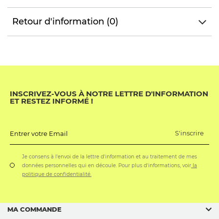
Retour d'information (0)
INSCRIVEZ-VOUS À NOTRE LETTRE D'INFORMATION
ET RESTEZ INFORMÉ !
S'inscrire
Entrer votre Email
Je consens à l'envoi de la lettre d'information et au traitement de mes
données personnelles qui en découle. Pour plus d'informations, voir
la
politique de confidentialité.
MA COMMANDE