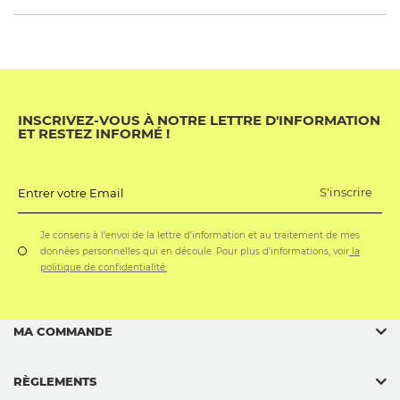
INSCRIVEZ-VOUS À NOTRE LETTRE D'INFORMATION
ET RESTEZ INFORMÉ !
S'inscrire
Entrer votre Email
Je consens à l'envoi de la lettre d'information et au traitement de mes
données personnelles qui en découle. Pour plus d'informations, voir
la
politique de confidentialité.
MA COMMANDE
RÈGLEMENTS